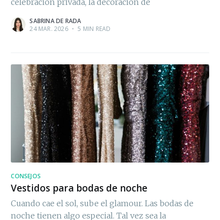
celebración privada, la decoración de
SABRINA DE RADA
24 MAR. 2026
•
5 MIN READ
CONSEJOS
Vestidos para bodas de noche
Cuando cae el sol, sube el glamour. Las bodas de
noche tienen algo especial. Tal vez sea la