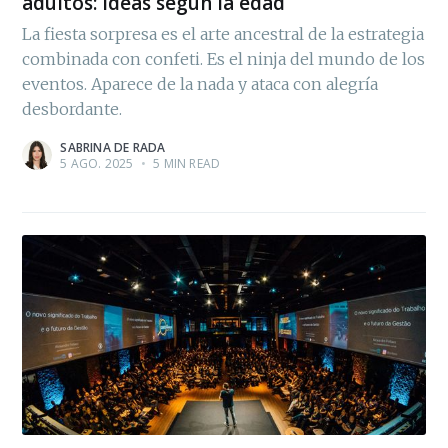
adultos: Ideas según la edad
La fiesta sorpresa es el arte ancestral de la estrategia
combinada con confeti. Es el ninja del mundo de los
eventos. Aparece de la nada y ataca con alegría
desbordante.
SABRINA DE RADA
5 AGO. 2025
•
5 MIN READ