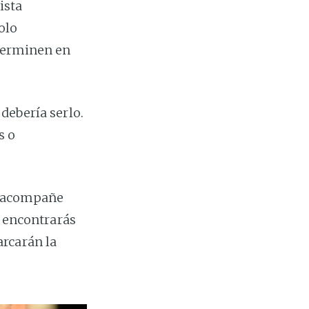
ista
olo
 terminen en
debería serlo.
s o
te acompañe
í encontrarás
rcarán la