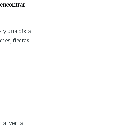
 encontrar
 y una pista
nes, fiestas
 al ver la