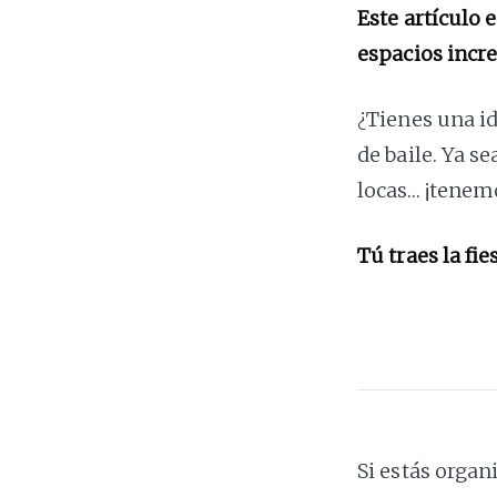
Este artículo 
espacios incre
¿Tienes una id
de baile. Ya s
locas… ¡tenemo
Tú traes la fie
Si estás organ