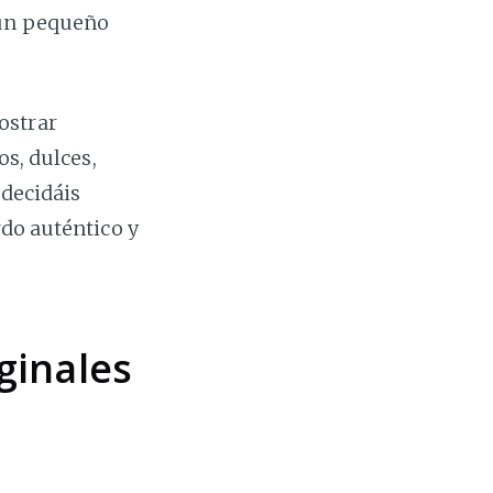
 un pequeño
ostrar
os, dulces,
 decidáis
rdo auténtico y
ginales