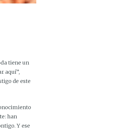
oda tiene un
r aquí”,
stigo de este
econocimiento
te: han
ontigo. Y ese