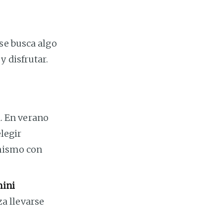
se busca algo
 disfrutar.
a. En verano
legir
 mismo con
mini
za llevarse