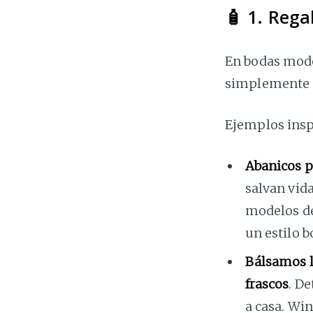
🧴 1. Rega
En bodas moder
simplemente si
Ejemplos insp
Abanicos p
salvan vid
modelos de
un estilo b
Bálsamos l
frascos
. D
a casa. Wi