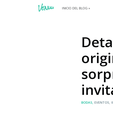
INICIO DEL BLOG »
Deta
orig
sorp
invi
BODAS
EVENTOS