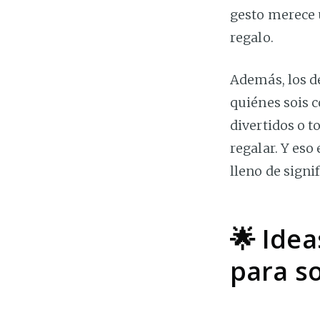
gesto merece 
regalo.
Además, los d
quiénes sois c
divertidos o t
regalar. Y eso
lleno de signi
🌟 Idea
para so