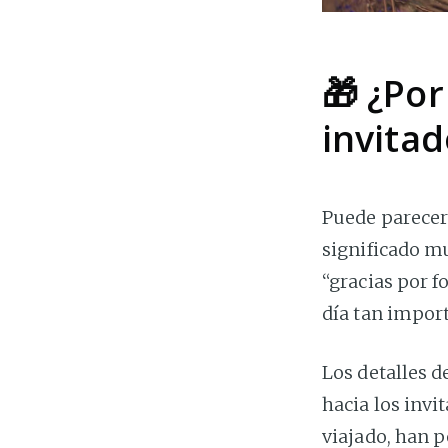
🎁 ¿Por
invita
Puede parecer
significado mu
“gracias por f
día tan impor
Los detalles d
hacia los inv
viajado, han p