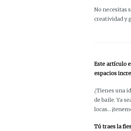
No necesitas s
creatividad y g
Este artículo 
espacios incre
¿Tienes una id
de baile. Ya s
locas… ¡tenemo
Tú traes la fie