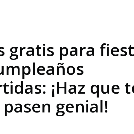
s gratis para fies
umpleaños
rtidas: ¡Haz que 
o pasen genial!