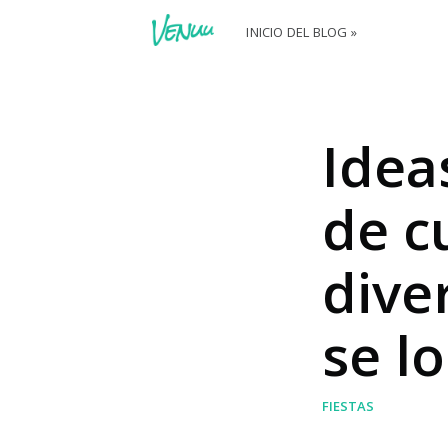
INICIO DEL BLOG »
Idea
de c
dive
se l
FIESTAS