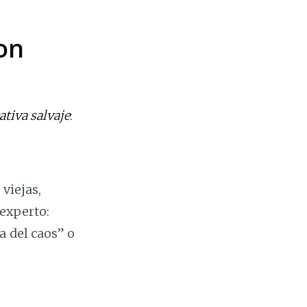
on
ativa salvaje
:
 viejas,
 experto:
a del caos” o