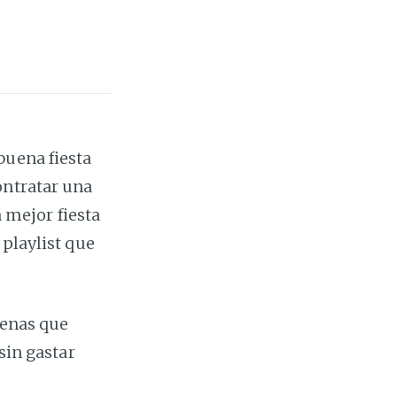
buena fiesta
ontratar una
a mejor fiesta
 playlist que
uenas que
sin gastar