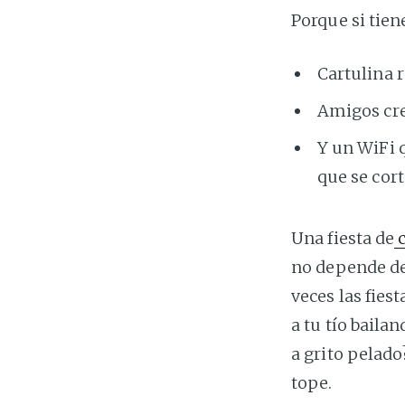
Porque si tien
Cartulina r
Amigos cre
Y un WiFi 
que se cor
Una fiesta de
no depende de
veces las fies
a tu tío baila
a grito pelado
tope.