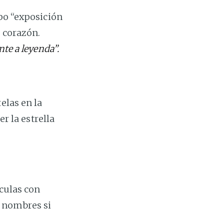
ipo “exposición
e corazón.
te a leyenda”.
elas en la
er la estrella
ículas con
e nombres si