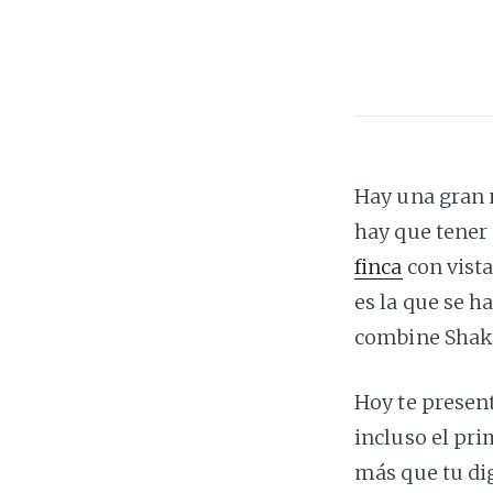
Hay una gran 
hay que tener
finca
con vista
es la que se h
combine Shakir
Hoy te present
incluso el pri
más que tu di