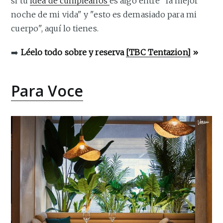
si tu
idea de cumpleaños
es algo entre "la mejor
noche de mi vida" y "esto es demasiado para mi
cuerpo", aquí lo tienes.
➡️
Léelo todo sobre y reserva
[TBC Tentazion]
»
Para Voce