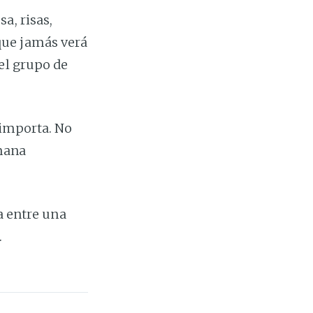
a, risas,
que jamás verá
el grupo de
 importa. No
mana
a entre una
.