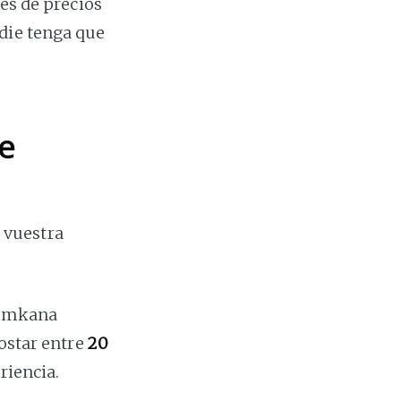
les de precios
die tenga que
e
 vuestra
gymkana
costar entre
20
riencia.