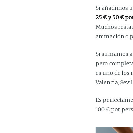
Si añadimos u
25 € y 50 € p
Muchos restau
animación o p
Si sumamos ac
pero completa
es uno de los
Valencia, Sevi
Es perfectame
100 € por pers