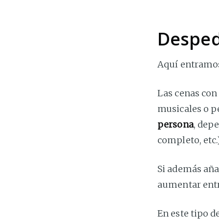
Desped
Aquí entramos
Las cenas con
musicales o p
persona
, dep
completo, etc.)
Si además añad
aumentar ent
En este tipo d