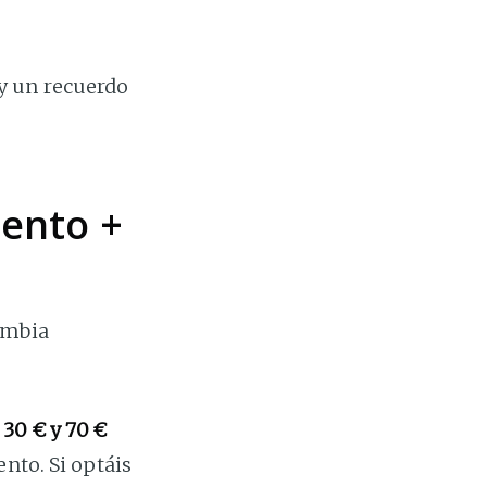
y un recuerdo
iento +
ambia
e
30 € y 70 €
ento. Si optáis