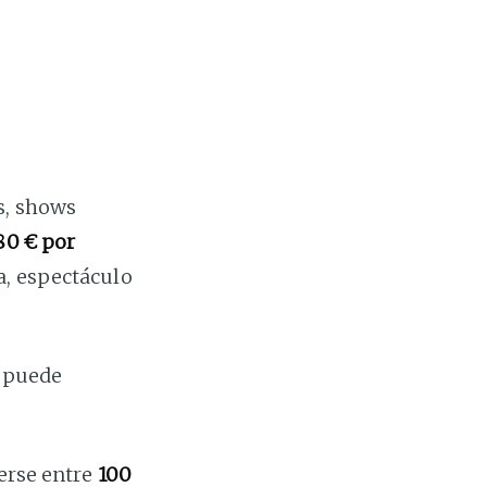
s, shows
80 € por
a, espectáculo
o puede
verse entre
100