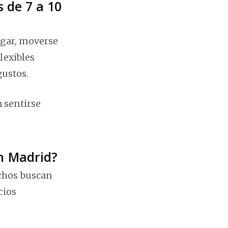
 de 7 a 10
ugar, moverse
lexibles
gustos.
 sentirse
n Madrid?
chos buscan
cios