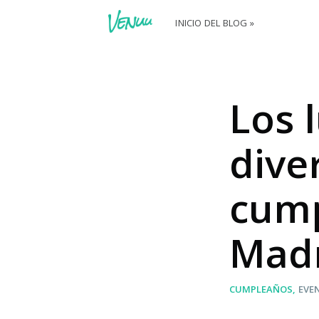
INICIO DEL BLOG »
Los 
dive
cump
Mad
CUMPLEAÑOS
EVE