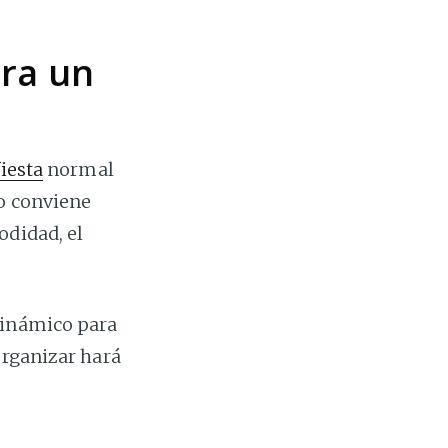
ara un
iesta
normal
so conviene
odidad, el
dinámico para
organizar hará