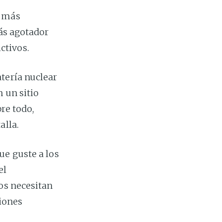
s más
más agotador
ctivos.
tería nuclear
 un sitio
bre todo,
alla.
ue guste a los
el
os necesitan
iones