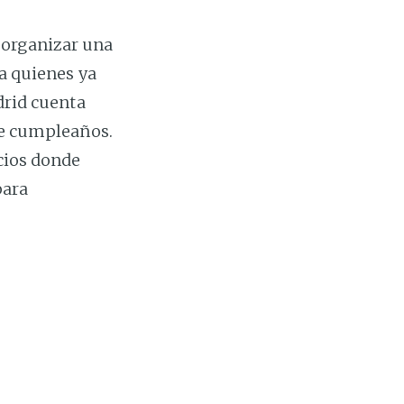
 organizar una
ra quienes ya
drid cuenta
 de cumpleaños.
acios donde
para