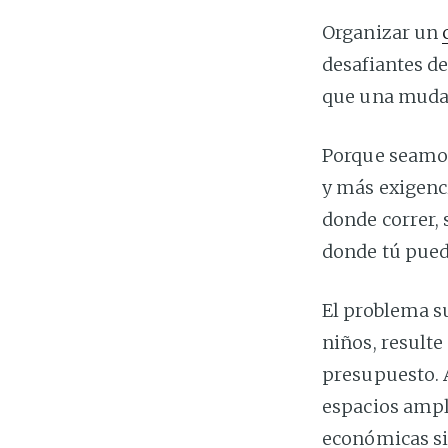
Organizar un
desafiantes de
que una mudan
Porque seamos
y más exigenci
donde correr, 
donde tú pueda
El problema su
niños, result
presupuesto. A
espacios ampl
económicas si