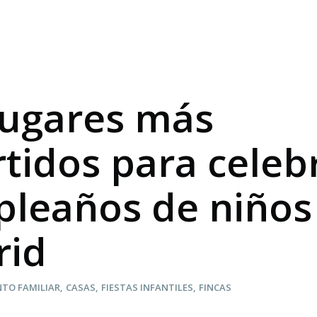
lugares más
rtidos para celeb
leaños de niños
rid
NTO FAMILIAR
CASAS
FIESTAS INFANTILES
FINCAS