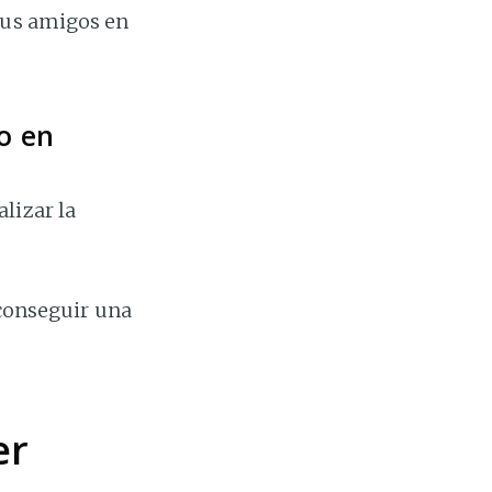
sus amigos en
o en
lizar la
 conseguir una
er