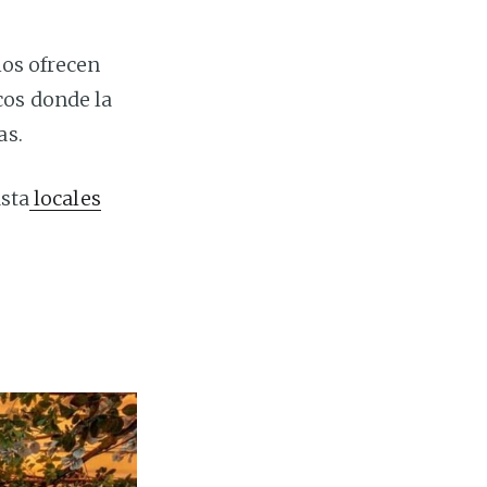
ios ofrecen
cos donde la
as.
asta
locales