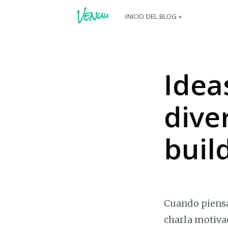
INICIO DEL BLOG »
Idea
dive
buil
Cuando piensa
charla motivac