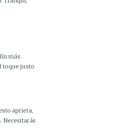
. Tranqui,
lín más
l toque justo
esto aprieta,
. Necesitarás