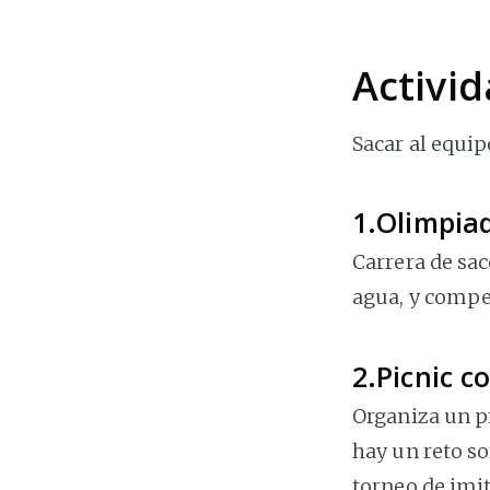
Activid
Sacar al equip
1.Olimpia
Carrera de sac
agua, y compet
2.Picnic c
Organiza un p
hay un reto so
torneo de imita